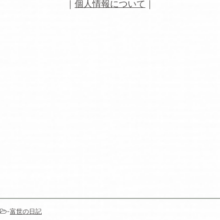
｜
個人情報について
｜
-
富世の日記