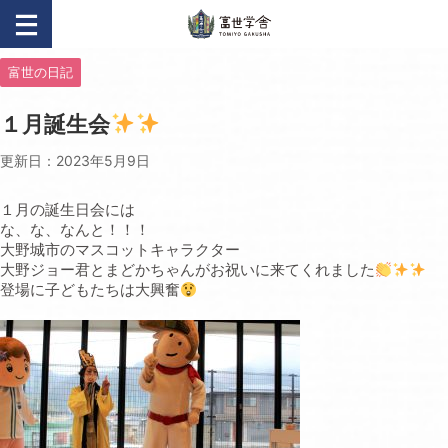
富世の日記
１月誕生会
更新日：
2023年5月9日
１月の誕生日会には
な、な、なんと！！！
大野城市のマスコットキャラクター
大野ジョー君とまどかちゃんがお祝いに来てくれました
登場に子どもたちは大興奮